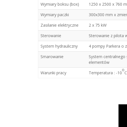
Wymiary boksu (box)
1250 x 2500 x 760 m
Wymiary paczki
300x300 mm x zmie
Zasilanie elektryczne
2 x 75 kW
Sterowanie
Sterowanie z pilota 
System hydrauliczny
4 pompy Parkera o z
Smarowanie
System centralnego
elementów
o
Warunki pracy
Temperatura : -10
C