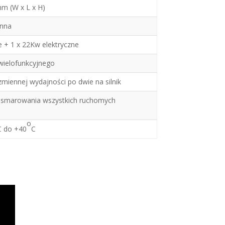
mm (W x L x H)
enna
e + 1 x 22Kw elektryczne
 wielofunkcyjnego
miennej wydajności po dwie na silnik
 smarowania wszystkich ruchomych
o
C do +40
C