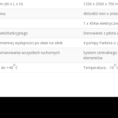
m (W x L x H)
1250 x 2500 x 750 
nna
400x400 mm x zmi
1 x 45Kw elektryczn
wielofunkcyjnego
Sterowanie z pilota
miennej wydajności po dwie na silnik
4 pompy Parkera o z
 smarowania wszystkich ruchomych
System centralnego
elementów
o
o
 do +40
C
Temperatura : -10